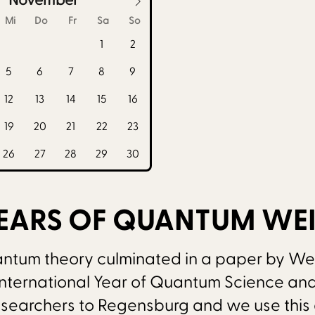
Mi
Do
Fr
Sa
So
1
2
5
6
7
8
9
12
13
14
15
16
19
20
21
22
23
26
27
28
29
30
 YEARS OF QUANTUM WE
ntum theory culminated in a paper by Wer
 International Year of Quantum Science an
esearchers to Regensburg and we use this 