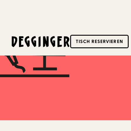
6.10.2025
-
6.10.2025
TISCH RESERVIEREN
Dieses Event hat schon stattgefunden! Schaue d