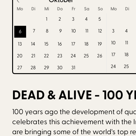
Mo
Di
Mi
Do
Fr
Sa
So
Mo
Di
1
2
3
4
5
7
8
9
10
11
12
3
4
6
10
11
13
14
15
16
17
18
19
17
18
20
21
22
23
24
25
26
24
25
27
28
29
30
31
DEAD & ALIVE - 100
100 years ago the development of qua
celebrates this achievement with the
are bringing some of the world's top r