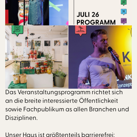
PROGRAMM­KALENDER
Unser vielfältiges Programm umfasst
Vorträge, Tagungen, Konzerte,
Ausstellungen, Pop-Up-Stores, Workshops,
Projektchen u.v.m.
Das Veranstaltungsprogramm richtet sich
an die breite interessierte Öffentlichkeit
sowie Fachpublikum as allen Branchen und
Disziplinen.
Unser Haus ist größtenteils barrierefrei: