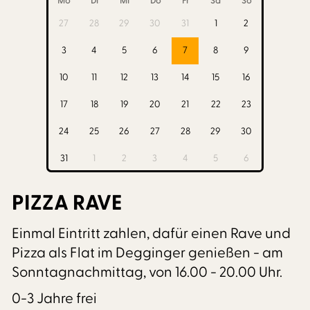
Mo
Di
Mi
Do
Fr
Sa
So
27
28
29
30
31
1
2
3
4
5
6
7
8
9
10
11
12
13
14
15
16
17
18
19
20
21
22
23
24
25
26
27
28
29
30
31
1
2
3
4
5
6
PIZZA RAVE
Einmal Eintritt zahlen, dafür einen Rave und
Pizza als Flat im Degginger genießen - am
Sonntagnachmittag, von 16.00 - 20.00 Uhr.
0-3 Jahre frei