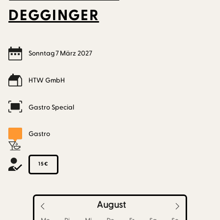
DEGGINGER
Sonntag
7
März
2027
HTW GmbH
Gastro Special
Gastro
15€
August