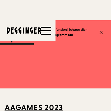
25.9.2023
Dieses Event hat schon stattgefunden! Schaue dich
gerne in unserem
aktuellen Programm
um.
AAGAMES 2023