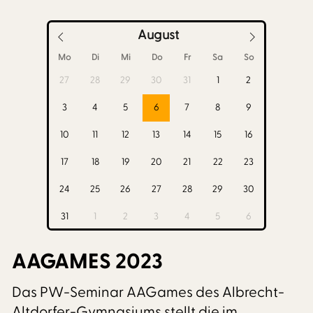
August
Mo
Di
Mi
Do
Fr
Sa
So
27
28
29
30
31
1
2
3
4
5
6
7
8
9
10
11
12
13
14
15
16
17
18
19
20
21
22
23
24
25
26
27
28
29
30
31
1
2
3
4
5
6
AAGAMES 2023
Das PW-Seminar AAGames des Albrecht-
Altdorfer-Gymnasiums stellt die im