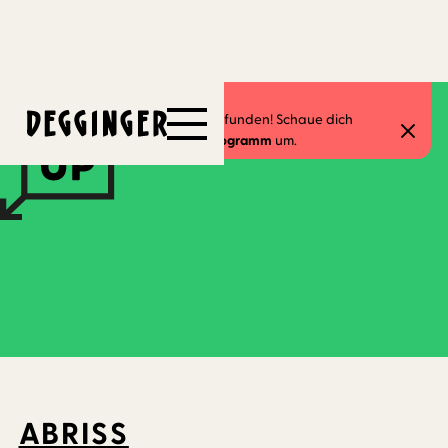
12.5.2025
-
25.5.2025
Dieses Event hat schon stattgefunden! Schaue dich
gerne in unserem
aktuellen Programm
um.
ABRISS