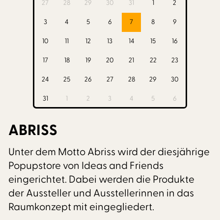
27
28
29
30
31
1
2
3
4
5
6
7
8
9
10
11
12
13
14
15
16
17
18
19
20
21
22
23
24
25
26
27
28
29
30
31
1
2
3
4
5
6
ABRISS
Unter dem Motto Abriss wird der diesjährige
Popupstore von Ideas and Friends
eingerichtet. Dabei werden die Produkte
der Aussteller und Ausstellerinnen in das
Raumkonzept mit eingegliedert.