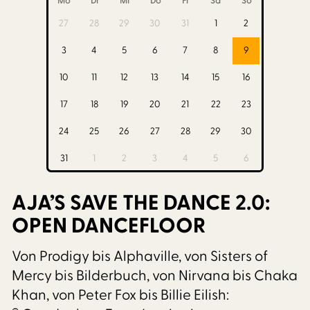
Mo
Di
Mi
Do
Fr
Sa
So
27
28
29
30
31
1
2
3
4
5
6
7
8
9
10
11
12
13
14
15
16
17
18
19
20
21
22
23
24
25
26
27
28
29
30
31
1
2
3
4
5
6
AJA’S SAVE THE DANCE 2.0:
OPEN DANCEFLOOR
Von Prodigy bis Alphaville, von Sisters of
Mercy bis Bilderbuch, von Nirvana bis Chaka
Khan, von Peter Fox bis Billie Eilish: