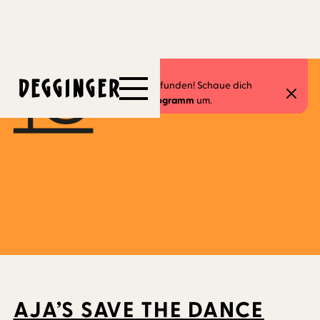
23.11.2024
Dieses Event hat schon stattgefunden! Schaue dich
gerne in unserem
aktuellen Programm
um.
AJA’S SAVE THE DANCE