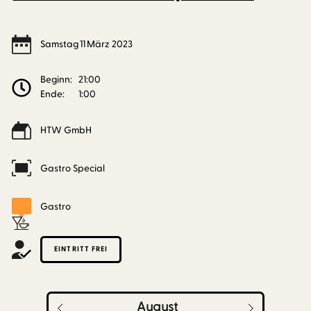
Samstag
11
März
2023
Beginn:
21:00
Ende:
1:00
HTW GmbH
Gastro Special
Gastro
EINTRITT FREI
August