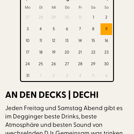
Mo
Di
Mi
Do
Fr
Sa
So
27
28
29
30
31
1
2
3
4
5
6
7
8
9
10
11
12
13
14
15
16
17
18
19
20
21
22
23
24
25
26
27
28
29
30
31
1
2
3
4
5
6
AN DEN DECKS | DECHI
Jeden Freitag und Samstag Abend gibt es
im Degginger beste Drinks, beste
Atmosphäre und besten Sound von
wechselnden DJs.Gemeinsam was trinken,