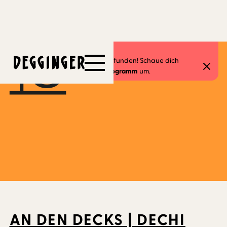
11.3.2023
Dieses Event hat schon stattgefunden! Schaue dich
gerne in unserem
aktuellen Programm
um.
AN DEN DECKS | DECHI