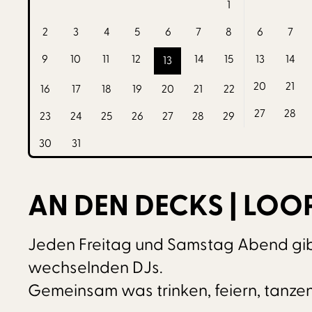
1
2
3
4
5
6
7
8
6
7
9
10
11
12
14
15
13
14
13
20
21
16
17
18
19
20
21
22
27
28
23
24
25
26
27
28
29
30
31
AN DEN DECKS | LOO
Jeden Freitag und Samstag Abend gib
wechselnden DJs.
Gemeinsam was trinken, feiern, tanzen