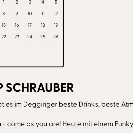
1
2
3
4
5
8
9
10
11
12
15
16
17
18
19
22
23
24
25
26
P SCHRAUBER
t es im Degginger beste Drinks, beste A
 - come as you are! Heute mit einem Funk