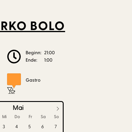
ARKO BOLO
Beginn:
21:00
Ende:
1:00
Gastro
Mai
Mi
Do
Fr
Sa
So
3
4
5
6
7