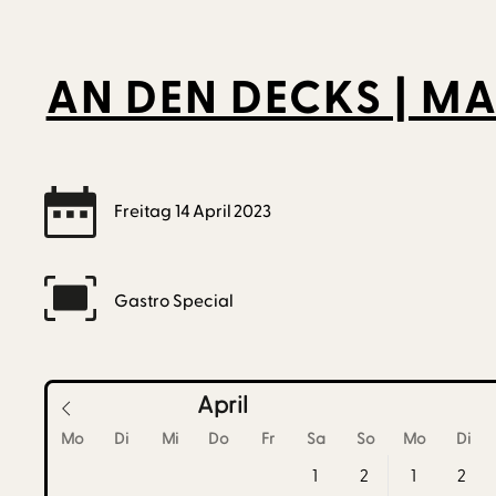
AN DEN DECKS | M
Freitag
14
April
2023
Gastro Special
April
Mo
Di
Mi
Do
Fr
Sa
So
Mo
Di
1
2
1
2