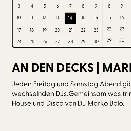
3
4
5
6
7
8
9
8
9
10
11
12
13
15
16
15
16
14
22
23
17
18
19
20
21
22
23
29
30
24
25
26
27
28
29
30
AN DEN DECKS | MA
Jeden Freitag und Samstag Abend gib
wechselnden DJs.Gemeinsam was trinke
House und Disco von DJ Marko Bolo.