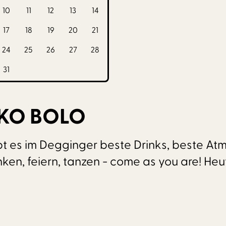
10
11
12
13
14
17
18
19
20
21
24
25
26
27
28
31
RKO BOLO
t es im Degginger beste Drinks, beste A
n, feiern, tanzen - come as you are! Heut