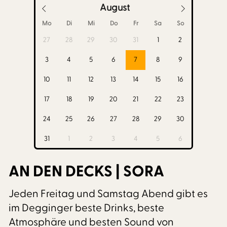
August
Mo
Di
Mi
Do
Fr
Sa
So
27
28
29
30
31
1
2
3
4
5
6
7
8
9
10
11
12
13
14
15
16
17
18
19
20
21
22
23
24
25
26
27
28
29
30
31
1
2
3
4
5
6
AN DEN DECKS | SORA
Jeden Freitag und Samstag Abend gibt es
im Degginger beste Drinks, beste
Atmosphäre und besten Sound von