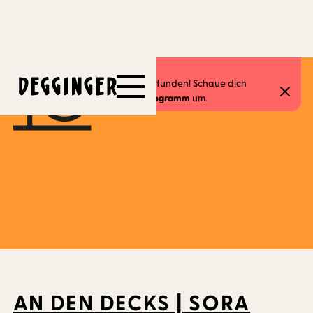
18.3.2023
Dieses Event hat schon stattgefunden! Schaue dich
gerne in unserem
aktuellen Programm
um.
AN DEN DECKS | SORA