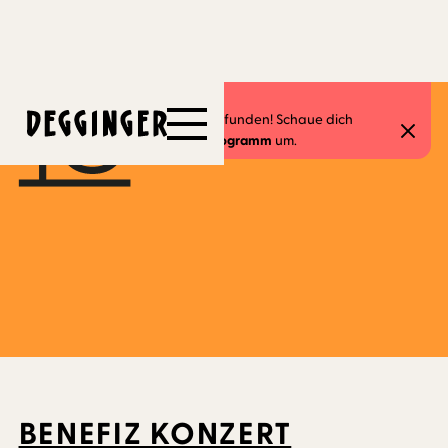
7.3.2026
Dieses Event hat schon stattgefunden! Schaue dich
gerne in unserem
aktuellen Programm
um.
BENEFIZ KONZERT