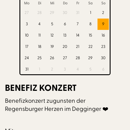
Mo
Di
Mi
Do
Fr
Sa
So
27
28
29
30
31
1
2
3
4
5
6
7
8
9
10
11
12
13
14
15
16
17
18
19
20
21
22
23
24
25
26
27
28
29
30
31
1
2
3
4
5
6
BENEFIZ KONZERT
Benefizkonzert zugunsten der
Regensburger Herzen im Degginger ❤️