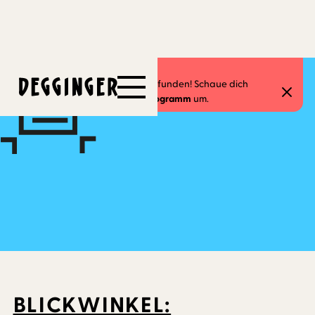
26.3.2025
-
4.5.2025
Dieses Event hat schon stattgefunden! Schaue dich
gerne in unserem
aktuellen Programm
um.
BLICKWINKEL: