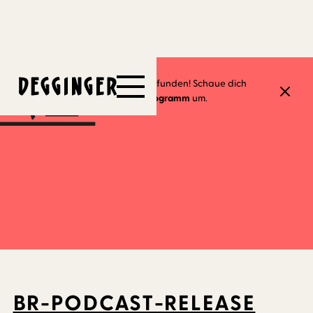
8.6.2026
Dieses Event hat schon stattgefunden! Schaue dich
gerne in unserem
aktuellen Programm
um.
BR-PODCAST-RELEASE