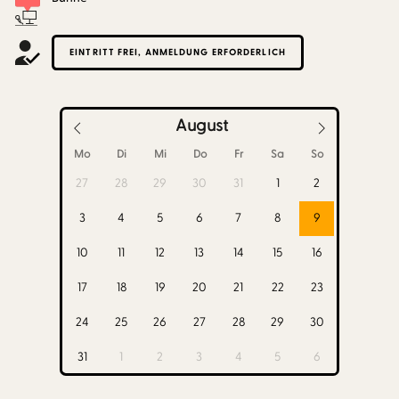
EINTRITT FREI, ANMELDUNG ERFORDERLICH
August
Mo
Di
Mi
Do
Fr
Sa
So
27
28
29
30
31
1
2
3
4
5
6
7
8
9
10
11
12
13
14
15
16
17
18
19
20
21
22
23
24
25
26
27
28
29
30
31
1
2
3
4
5
6