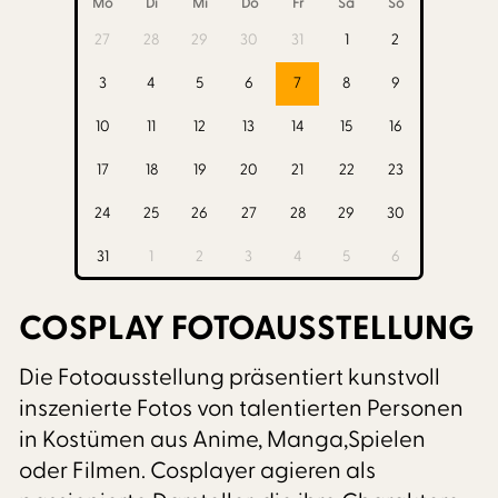
Mo
Di
Mi
Do
Fr
Sa
So
27
28
29
30
31
1
2
3
4
5
6
7
8
9
10
11
12
13
14
15
16
17
18
19
20
21
22
23
24
25
26
27
28
29
30
31
1
2
3
4
5
6
COSPLAY FOTOAUSSTELLUNG
Die Fotoausstellung präsentiert kunstvoll
inszenierte Fotos von talentierten Personen
in Kostümen aus Anime, Manga,Spielen
oder Filmen. Cosplayer agieren als