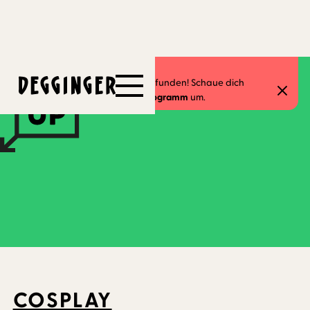
16.2.2026
-
22.2.2026
Dieses Event hat schon stattgefunden! Schaue dich
gerne in unserem
aktuellen Programm
um.
COSPLAY