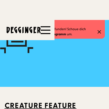
18.11.2025
-
28.12.2025
Dieses Event hat schon stattgefunden! Schaue dich
gerne in unserem
aktuellen Programm
um.
CREATURE FEATURE