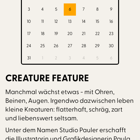
3
4
5
6
7
8
9
10
11
12
13
14
15
16
17
18
19
20
21
22
23
24
25
26
27
28
29
30
31
1
2
3
4
5
6
CREATURE FEATURE
Manchmal wächst etwas - mit Ohren,
Beinen, Augen. Irgendwo dazwischen leben
kleine Kreaturen: flatterhaft, schräg, zart
und liebenswert seltsam.
Unter dem Namen Studio Pauler erschafft
die Illustratorin und Grafikdesignerin Paula