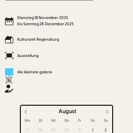
Dienstag
18
November
2025
bis
Sonntag
28
Dezember
2025
Kulturamt Regensburg
Ausstellung
die kleinste galerie
August
Mo
Di
Mi
Do
Fr
Sa
So
27
28
29
30
31
1
2