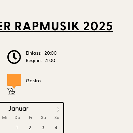
ER RAPMUSIK 2025
Einlass:
20:00
Beginn:
21:00
Gastro
Januar
Mi
Do
Fr
Sa
So
1
2
3
4