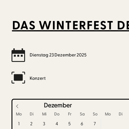
DAS WINTERFEST D
Dienstag
23
Dezember
2025
Konzert
Dezember
Mo
Di
Mi
Do
Fr
Sa
So
Mo
Di
1
2
3
4
5
6
7