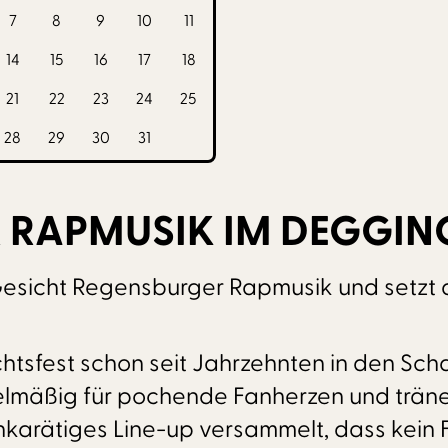
7
8
9
10
11
14
15
16
17
18
21
22
23
24
25
28
29
30
31
R RAPMUSIK IM DEGGIN
Gesicht Regensburger Rapmusik und setzt 
tsfest schon seit Jahrzehnten in den Schat
egelmäßig für pochende Fanherzen und trä
hkarätiges Line-up versammelt, dass kein 