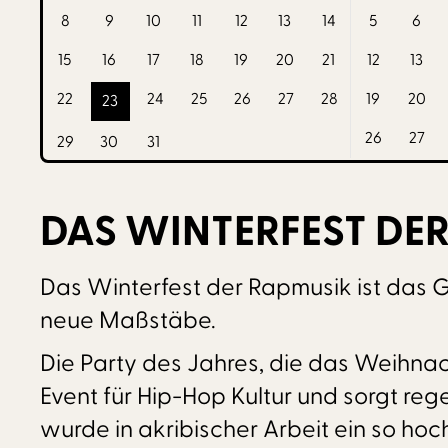
8
9
10
11
12
13
14
5
6
15
16
17
18
19
20
21
12
13
22
24
25
26
27
28
19
20
23
26
27
29
30
31
DAS WINTERFEST DE
Das Winterfest der Rapmusik ist das 
neue Maßstäbe.
Die Party des Jahres, die das Weihnach
Event für Hip-Hop Kultur und sorgt r
wurde in akribischer Arbeit ein so hoc