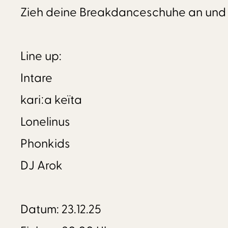
Zieh deine Breakdanceschuhe an und Fe
Line up:
Intare
kariːa keïta
Lonelinus
Phonkids
DJ Arok
Datum: 23.12.25