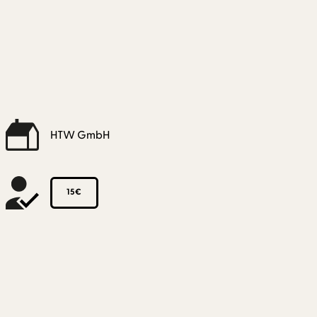
HTW GmbH
15€