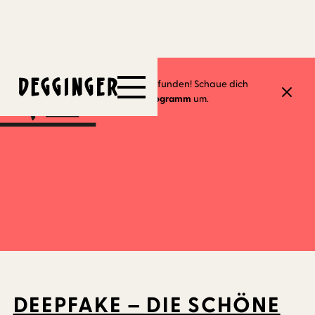
6.5.2026
Dieses Event hat schon stattgefunden! Schaue dich
gerne in unserem
aktuellen Programm
um.
DEEPFAKE – DIE SCHÖNE