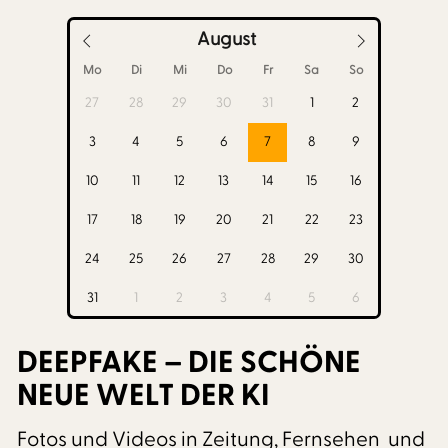
August
Mo
Di
Mi
Do
Fr
Sa
So
27
28
29
30
31
1
2
3
4
5
6
7
8
9
10
11
12
13
14
15
16
17
18
19
20
21
22
23
24
25
26
27
28
29
30
31
1
2
3
4
5
6
DEEPFAKE – DIE SCHÖNE
NEUE WELT DER KI
Fotos und Videos in Zeitung, Fernsehen und