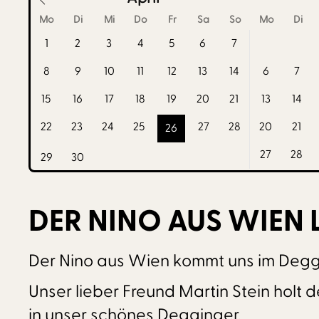
Mo
Di
Mi
Do
Fr
Sa
So
Mo
Di
1
2
3
4
5
6
7
8
9
10
11
12
13
14
6
7
15
16
17
18
19
20
21
13
14
22
23
24
25
27
28
20
21
26
27
28
29
30
DER NINO AUS WIEN 
Der Nino aus Wien kommt uns im Degg
Unser lieber Freund Martin Stein holt
in unser schönes Degginger.