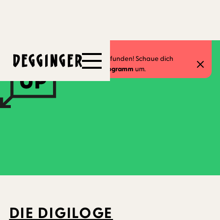
10.2.2025
-
23.2.2025
Dieses Event hat schon stattgefunden! Schaue dich
gerne in unserem
aktuellen Programm
um.
DIE DIGILOGE