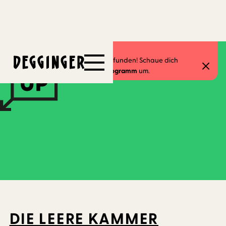
23.10.2023
-
30.10.2023
Dieses Event hat schon stattgefunden! Schaue dich
gerne in unserem
aktuellen Programm
um.
DIE LEERE KAMMER