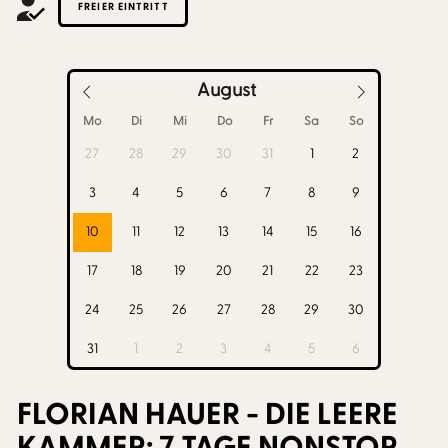
FREIER EINTRITT
August
Mo
Di
Mi
Do
Fr
Sa
So
27
28
29
30
31
1
2
3
4
5
6
7
8
9
10
11
12
13
14
15
16
17
18
19
20
21
22
23
24
25
26
27
28
29
30
31
1
2
3
4
5
6
FLORIAN HAUER - DIE LEERE
KAMMER: 7 TAGE NONSTOP