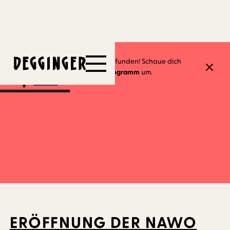
2.6.2025
Dieses Event hat schon stattgefunden! Schaue dich
gerne in unserem
aktuellen Programm
um.
ERÖFFNUNG DER NAWO