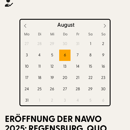
August
Mo
Di
Mi
Do
Fr
Sa
So
27
28
29
30
31
1
2
3
4
5
6
7
8
9
10
11
12
13
14
15
16
17
18
19
20
21
22
23
24
25
26
27
28
29
30
31
1
2
3
4
5
6
ERÖFFNUNG DER NAWO
2025: REGENSBURG, QUO