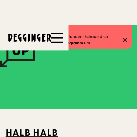
11.11.2024
-
17.11.2024
Dieses Event hat schon stattgefunden! Schaue dich
gerne in unserem
aktuellen Programm
um.
HALB HALB