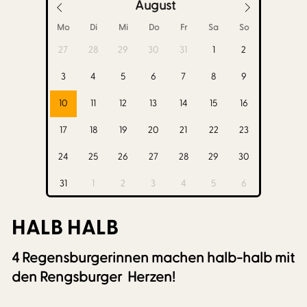
August
Mo
Di
Mi
Do
Fr
Sa
So
27
28
29
30
31
1
2
3
4
5
6
7
8
9
10
11
12
13
14
15
16
17
18
19
20
21
22
23
24
25
26
27
28
29
30
31
1
2
3
4
5
6
HALB HALB
4 Regensburgerinnen machen halb-halb mit
den Rengsburger Herzen!