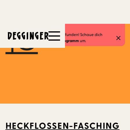
18.2.2023
-
19.2.2023
Dieses Event hat schon stattgefunden! Schaue dich
gerne in unserem
aktuellen Programm
um.
HECKFLOSSEN-FASCHING