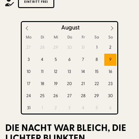
EINTRITT FREI
August
Mo
Di
Mi
Do
Fr
Sa
So
27
28
29
30
31
1
2
3
4
5
6
7
8
9
10
11
12
13
14
15
16
17
18
19
20
21
22
23
24
25
26
27
28
29
30
31
1
2
3
4
5
6
DIE NACHT WAR BLEICH, DIE
LICHTER BLINKTEN