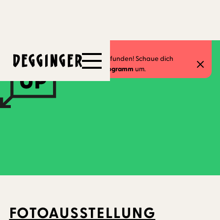
23.2.2026
-
1.3.2026
Dieses Event hat schon stattgefunden! Schaue dich
gerne in unserem
aktuellen Programm
um.
FOTOAUSSTELLUNG