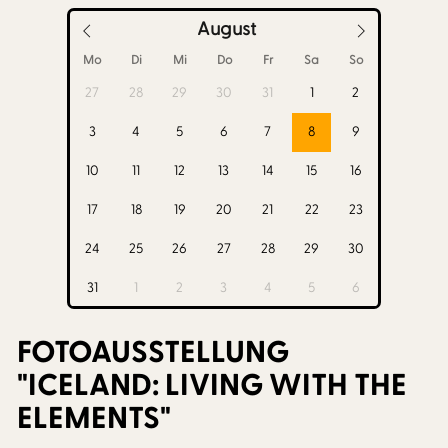
August
Mo
Di
Mi
Do
Fr
Sa
So
27
28
29
30
31
1
2
3
4
5
6
7
8
9
10
11
12
13
14
15
16
17
18
19
20
21
22
23
24
25
26
27
28
29
30
31
1
2
3
4
5
6
FOTOAUSSTELLUNG
"ICELAND: LIVING WITH THE
ELEMENTS"