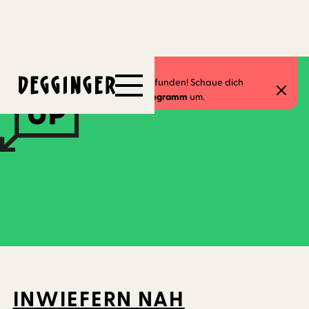
21.4.2026
-
26.4.2026
Dieses Event hat schon stattgefunden! Schaue dich
gerne in unserem
aktuellen Programm
um.
INWIEFERN NAH