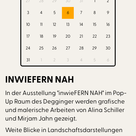
27
28
29
30
31
1
2
3
4
5
6
7
8
9
10
11
12
13
14
15
16
17
18
19
20
21
22
23
24
25
26
27
28
29
30
31
1
2
3
4
5
6
INWIEFERN NAH
In der Ausstellung "inwieFERN NAH" im Pop-
Up Raum des Degginger werden grafische
und malerische Arbeiten von Alina Schiller
und Mirjam Jahn gezeigt.
Weite Blicke in Landschaftsdarstellungen