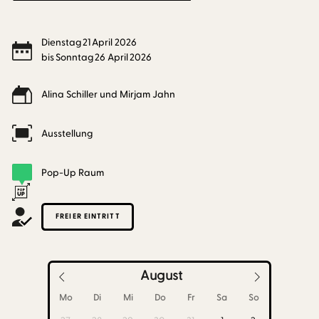
Dienstag
21
April
2026
bis
Sonntag
26
April
2026
Alina Schiller und Mirjam Jahn
Ausstellung
Pop-Up Raum
FREIER EINTRITT
August
Mo
Di
Mi
Do
Fr
Sa
So