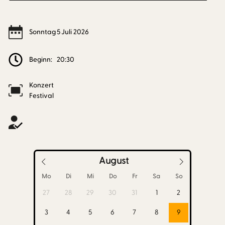
Sonntag
5
Juli
2026
Beginn:
20:30
Konzert
Festival
August
Mo
Di
Mi
Do
Fr
Sa
So
27
28
29
30
31
1
2
3
4
5
6
7
8
9