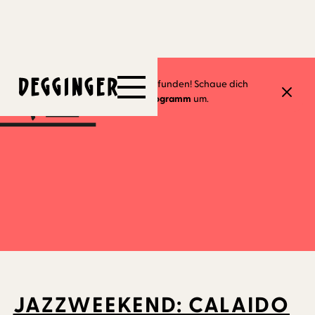
5.7.2026
Dieses Event hat schon stattgefunden! Schaue dich
gerne in unserem
aktuellen Programm
um.
JAZZWEEKEND: CALAIDO