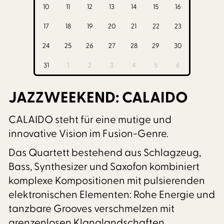
10
11
12
13
14
15
16
17
18
19
20
21
22
23
24
25
26
27
28
29
30
31
1
2
3
4
5
6
JAZZWEEKEND: CALAIDO
CALAIDO steht für eine mutige und
innovative Vision im Fusion-Genre.
Das Quartett bestehend aus Schlagzeug,
Bass, Synthesizer und Saxofon kombiniert
komplexe Kompositionen mit pulsierenden
elektronischen Elementen: Rohe Energie und
tanzbare Grooves verschmelzen mit
grenzenlosen Klanglandschaften.