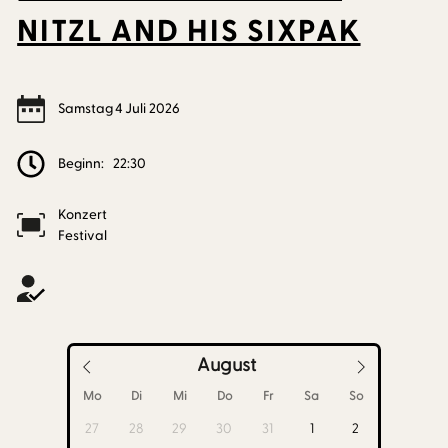
NITZL AND HIS SIXPAK
Samstag
4
Juli
2026
Beginn:
22:30
Konzert
Festival
August
Mo
Di
Mi
Do
Fr
Sa
So
27
28
29
30
31
1
2