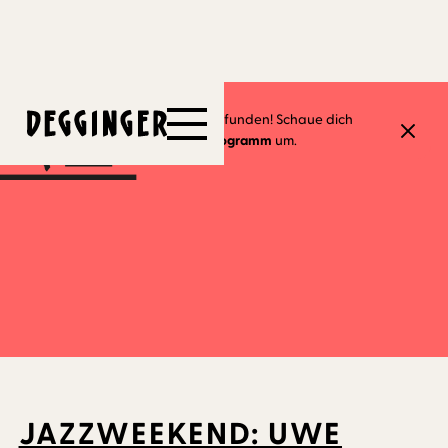
4.7.2026
Dieses Event hat schon stattgefunden! Schaue dich
gerne in unserem
aktuellen Programm
um.
JAZZWEEKEND: UWE