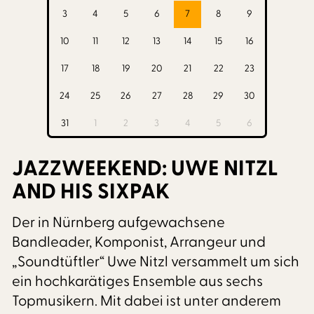
3
4
5
6
7
8
9
10
11
12
13
14
15
16
17
18
19
20
21
22
23
24
25
26
27
28
29
30
31
1
2
3
4
5
6
JAZZWEEKEND: UWE NITZL
AND HIS SIXPAK
Der in Nürnberg aufgewachsene
Bandleader, Komponist, Arrangeur und
„Soundtüftler“ Uwe Nitzl versammelt um sich
ein hochkarätiges Ensemble aus sechs
Topmusikern. Mit dabei ist unter anderem