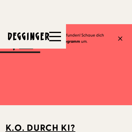
17.10.2023
Dieses Event hat schon stattgefunden! Schaue dich
gerne in unserem
aktuellen Programm
um.
K.O. DURCH KI?