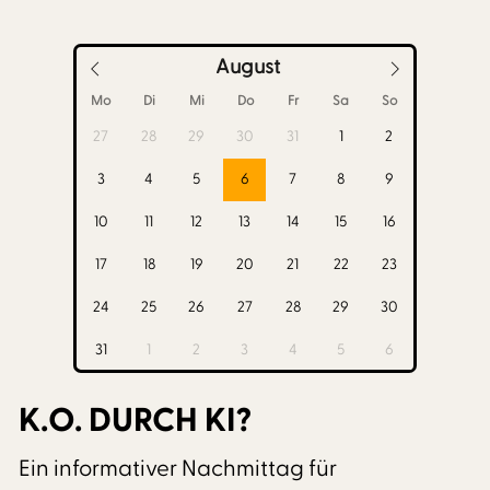
August
Mo
Di
Mi
Do
Fr
Sa
So
27
28
29
30
31
1
2
3
4
5
6
7
8
9
10
11
12
13
14
15
16
17
18
19
20
21
22
23
24
25
26
27
28
29
30
31
1
2
3
4
5
6
K.O. DURCH KI?
Ein informativer Nachmittag für