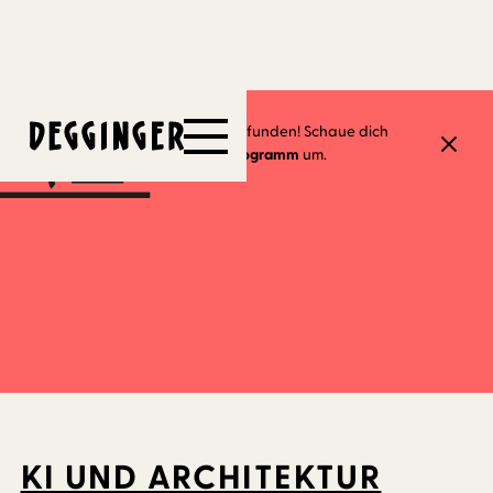
19.10.2023
Dieses Event hat schon stattgefunden! Schaue dich
gerne in unserem
aktuellen Programm
um.
KI UND ARCHITEKTUR