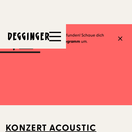
25.3.2023
Dieses Event hat schon stattgefunden! Schaue dich
gerne in unserem
aktuellen Programm
um.
KONZERT ACOUSTIC