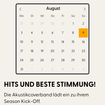
August
Mo
Di
Mi
Do
Fr
Sa
So
27
28
29
30
31
1
2
3
4
5
6
7
8
9
10
11
12
13
14
15
16
17
18
19
20
21
22
23
24
25
26
27
28
29
30
31
1
2
3
4
5
6
HITS UND BESTE STIMMUNG!
Die Akustikcoverband lädt ein zu ihrem
Season Kick-Off.