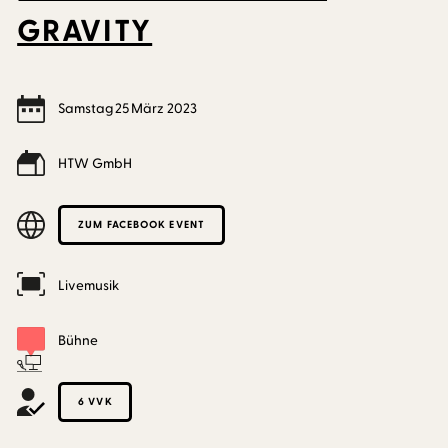
GRAVITY
Samstag
25
März
2023
HTW GmbH
ZUM FACEBOOK EVENT
Livemusik
Bühne
6 VVK