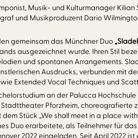
onist, Musik- und Kulturmanager Kilian S
ograf und Musikproduzent Dario Wilmington
den gemeinsam das Münchner Duo
„Sladek
nds ausgezeichnet wurde. Ihren Stil bezei
lodien und spontanen Arrangements. Slad
künstlerischen Ausdrucks, verbunden mit 
l wie Extended Vocal Techniques und Scatt
chelorstudium an der Palucca Hochschule f
 Stadttheater Pforzheim, choreografierte 
t dem Stück „We shall meet in a place wi
hes Duo erarbeitete, als Teilnehmer für da
over 2022 eingeladen. Seit April 2022 ist 