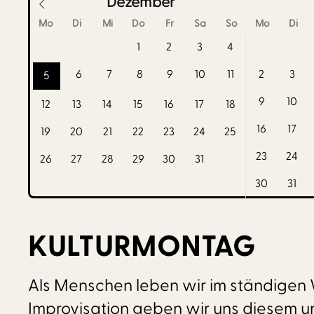
Dezember
Mo
Di
Mi
Do
Fr
Sa
So
Mo
Di
1
2
3
4
6
7
8
9
10
11
2
3
5
9
10
12
13
14
15
16
17
18
16
17
19
20
21
22
23
24
25
23
24
26
27
28
29
30
31
30
31
KULTURMONTAG
Als Menschen leben wir im ständigen 
Improvisation geben wir uns diesem un