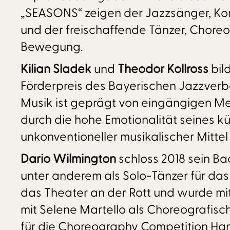
„SEASONS“ zeigen der Jazzsänger, Komp
und der freischaffende Tänzer, Chore
Bewegung.
Kilian Sladek
und
Theodor Kollross
bil
Förderpreis des Bayerischen Jazzverba
Musik ist geprägt von eingängigen Me
durch die hohe Emotionalität seines 
unkonventioneller musikalischer Mitte
Dario Wilmington
schloss 2018 sein Ba
unter anderem als Solo-Tänzer für das
das Theater an der Rott und wurde mi
mit Selene Martello als Choreografisc
für die Choreography Competition Hann