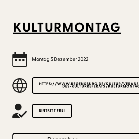
KULTURMONTAG
Montag
5
Dezember
2022
HTTPS://WWW.REGENSBURG.DE/KULTUR/VERANS
DES-KULTURREFERATS/KULTURMONTA
EINTRITT FREI