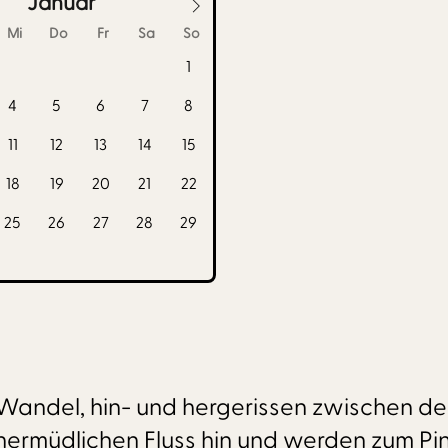
Januar
Mi
Do
Fr
Sa
So
1
4
5
6
7
8
11
12
13
14
15
18
19
20
21
22
25
26
27
28
29
Wandel, hin- und hergerissen zwischen d
ermüdlichen Fluss hin und werden zum Pins