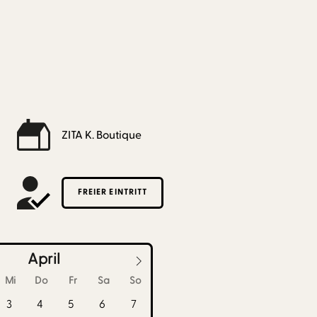
ZITA K. Boutique
FREIER EINTRITT
April
Mi
Do
Fr
Sa
So
3
4
5
6
7