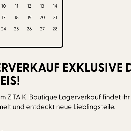
10
11
12
13
14
17
18
19
20
21
24
25
26
27
28
ERVERKAUF EXKLUSIVE 
IS!
im ZITA K. Boutique Lagerverkauf findet ih
lt und entdeckt neue Lieblingsteile.