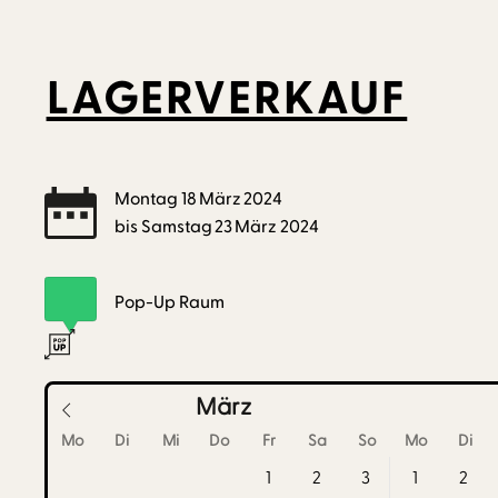
LAGERVERKAUF
Montag
18
März
2024
bis
Samstag
23
März
2024
Pop-Up Raum
Мärz
Mo
Di
Mi
Do
Fr
Sa
So
Mo
Di
1
2
3
1
2