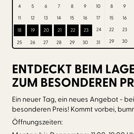
4
5
6
7
8
9
10
8
9
11
12
13
14
15
16
17
15
16
24
22
23
18
19
20
21
22
23
29
30
25
26
27
28
29
30
31
ENTDECKT BEIM LAG
ZUM BESONDEREN PRE
Ein neuer Tag, ein neues Angebot - be
besonderen Preis! Kommt vorbei, bumme
Öffnungszeiten: