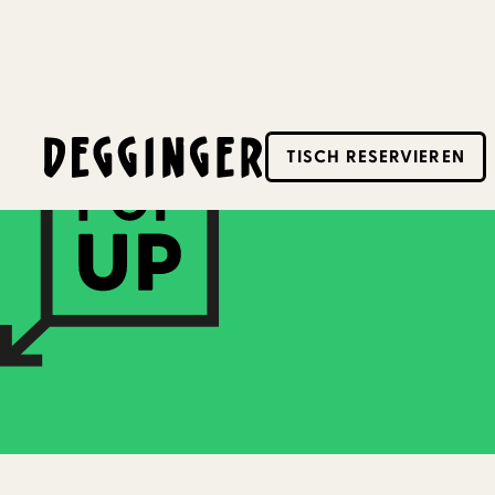
18.3.2024
-
23.3.2024
TISCH RESERVIEREN
Dieses Event hat schon stattgefunden! Schaue d