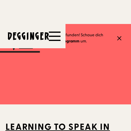
18.4.2024
Dieses Event hat schon stattgefunden! Schaue dich
gerne in unserem
aktuellen Programm
um.
LEARNING TO SPEAK IN