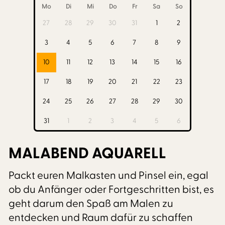
Mo
Di
Mi
Do
Fr
Sa
So
27
28
29
30
31
1
2
3
4
5
6
7
8
9
10
11
12
13
14
15
16
17
18
19
20
21
22
23
24
25
26
27
28
29
30
31
1
2
3
4
5
6
MALABEND AQUARELL
Packt euren Malkasten und Pinsel ein, egal
ob du Anfänger oder Fortgeschritten bist, es
geht darum den Spaß am Malen zu
entdecken und Raum dafür zu schaffen