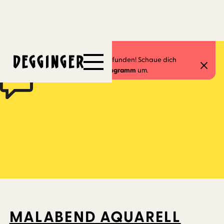
28.3.2025
Dieses Event hat schon stattgefunden! Schaue dich
gerne in unserem
aktuellen Programm
um.
MALABEND AQUARELL