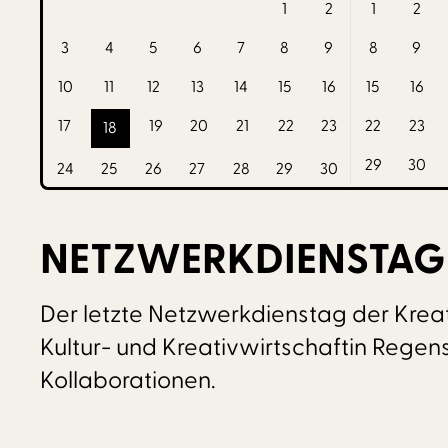
1
2
1
2
3
4
5
6
7
8
9
8
9
10
11
12
13
14
15
16
15
16
17
19
20
21
22
23
22
23
18
29
30
24
25
26
27
28
29
30
NETZWERKDIENSTAG 
Der letzte Netzwerkdienstag der Kreat
Kultur- und Kreativwirtschaftin Regen
Kollaborationen.