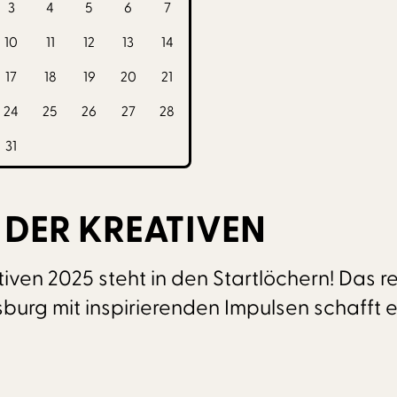
3
4
5
6
7
10
11
12
13
14
17
18
19
20
21
24
25
26
27
28
31
DER KREATIVEN
iven 2025 steht in den Startlöchern! Das 
sburg mit inspirierenden Impulsen schafft 