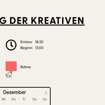
G DER KREATIVEN
Einlass:
18:30
Beginn:
13:00
Bühne
Dezember
Mi
Do
Fr
Sa
So