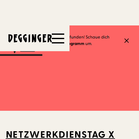
26.9.2023
Dieses Event hat schon stattgefunden! Schaue dich
gerne in unserem
aktuellen Programm
um.
NETZWERKDIENSTAG X