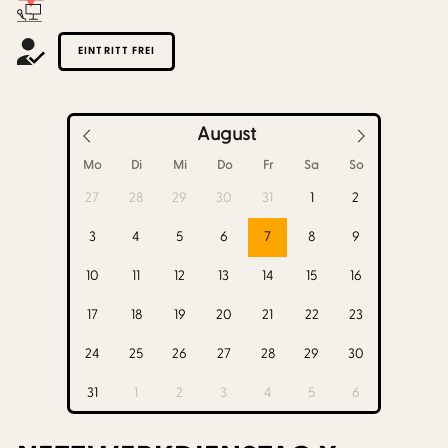
EINTRITT FREI
August
Mo
Di
Mi
Do
Fr
Sa
So
27
28
29
30
31
1
2
3
4
5
6
7
8
9
10
11
12
13
14
15
16
17
18
19
20
21
22
23
24
25
26
27
28
29
30
31
1
2
3
4
5
6