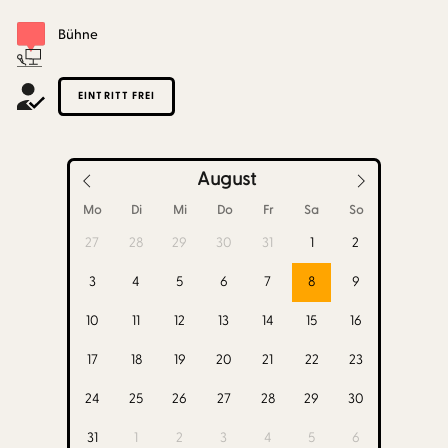
Bühne
EINTRITT FREI
August
Mo
Di
Mi
Do
Fr
Sa
So
27
28
29
30
31
1
2
3
4
5
6
7
8
9
10
11
12
13
14
15
16
17
18
19
20
21
22
23
24
25
26
27
28
29
30
31
1
2
3
4
5
6