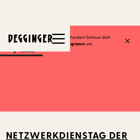
28.11.2023
Dieses Event hat schon stattgefunden! Schaue dich
gerne in unserem
aktuellen Programm
um.
NETZWERKDIENSTAG DER