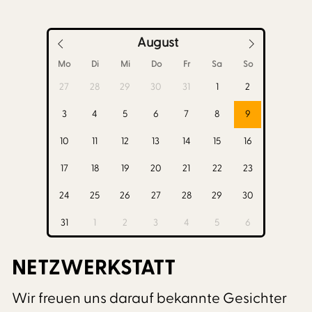
August
Mo
Di
Mi
Do
Fr
Sa
So
27
28
29
30
31
1
2
3
4
5
6
7
8
9
10
11
12
13
14
15
16
17
18
19
20
21
22
23
24
25
26
27
28
29
30
31
1
2
3
4
5
6
NETZWERKSTATT
Wir freuen uns darauf bekannte Gesichter