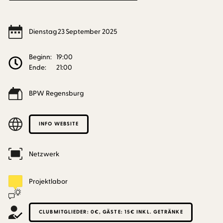
Dienstag
23
September
2025
Beginn:
19:00
Ende:
21:00
BPW Regensburg
INFO WEBSITE
Netzwerk
Projektlabor
CLUBMITGLIEDER: 0€, GÄSTE: 15€ INKL. GETRÄNKE