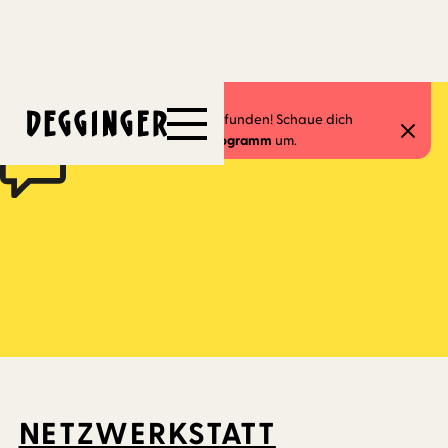
23.9.2025
Dieses Event hat schon stattgefunden! Schaue dich
gerne in unserem
aktuellen Programm
um.
NETZWERKSTATT