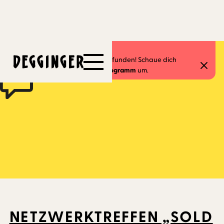
1.3.2023
Dieses Event hat schon stattgefunden! Schaue dich
gerne in unserem
aktuellen Programm
um.
NETZWERKTREFFEN „SOLD