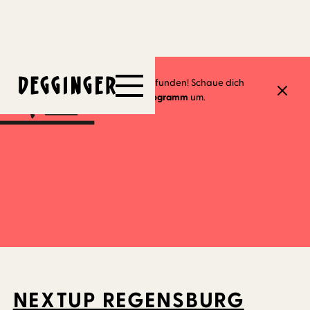
17.7.2026
Dieses Event hat schon stattgefunden! Schaue dich
gerne in unserem
aktuellen Programm
um.
NEXTUP REGENSBURG