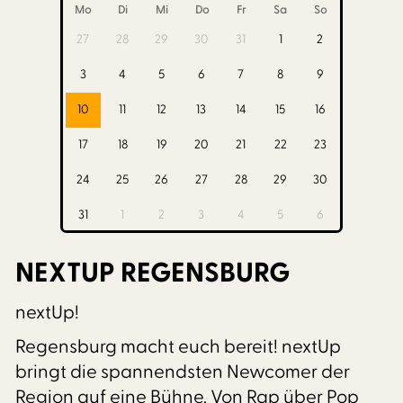
Mo
Di
Mi
Do
Fr
Sa
So
27
28
29
30
31
1
2
3
4
5
6
7
8
9
10
11
12
13
14
15
16
17
18
19
20
21
22
23
24
25
26
27
28
29
30
31
1
2
3
4
5
6
NEXTUP REGENSBURG
nextUp!
Regensburg macht euch bereit! nextUp
bringt die spannendsten Newcomer der
Region auf eine Bühne. Von Rap über Pop