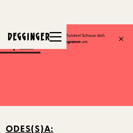
4.7.2023
Dieses Event hat schon stattgefunden! Schaue dich
gerne in unserem
aktuellen Programm
um.
ODES(S)A: