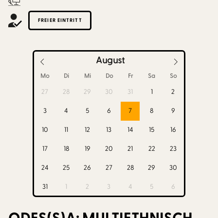
FREIER EINTRITT
August
Mo
Di
Mi
Do
Fr
Sa
So
27
28
29
30
31
1
2
3
4
5
6
7
8
9
10
11
12
13
14
15
16
17
18
19
20
21
22
23
24
25
26
27
28
29
30
31
1
2
3
4
5
6