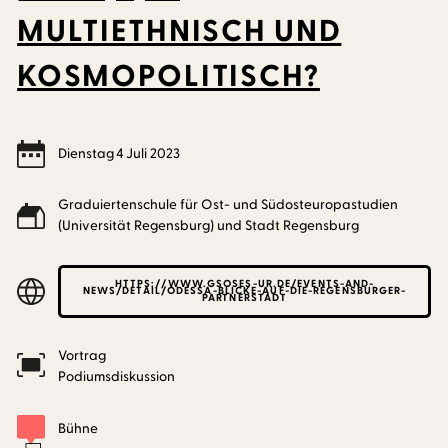
MULTIETHNISCH UND
KOSMOPOLITISCH?
Dienstag
4
Juli
2023
Graduiertenschule für Ost- und Südosteuropastudien
(Universität Regensburg) und Stadt Regensburg
HTTPS://WWW.GSOSES-UR.DE/EVENTS-AND-
NEWS/DETAIL/ODESSA-BLICKE-AUF-DIE-REGENSBURGER-
PARTNERSTADT
Vortrag
Podiumsdiskussion
Bühne