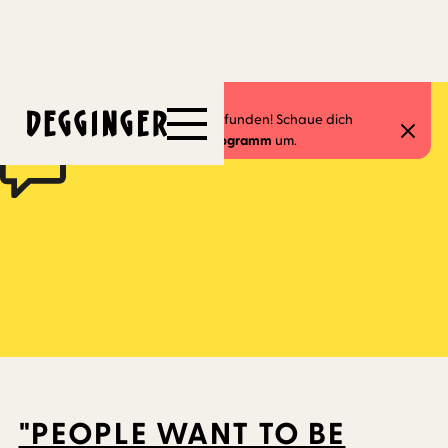
7.10.2025
Dieses Event hat schon stattgefunden! Schaue dich
gerne in unserem
aktuellen Programm
um.
"PEOPLE WANT TO BE