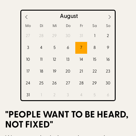
August
Mo
Di
Mi
Do
Fr
Sa
So
27
28
29
30
31
1
2
3
4
5
6
7
8
9
10
11
12
13
14
15
16
17
18
19
20
21
22
23
24
25
26
27
28
29
30
31
1
2
3
4
5
6
"PEOPLE WANT TO BE HEARD,
NOT FIXED"