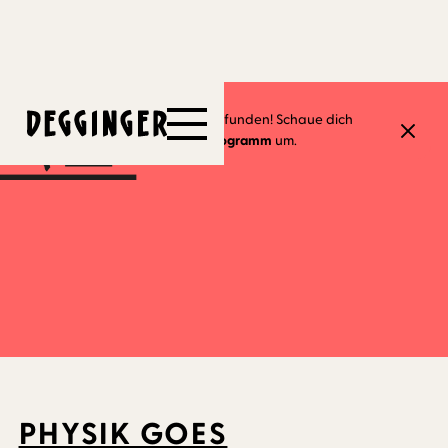
24.10.2025
Dieses Event hat schon stattgefunden! Schaue dich
gerne in unserem
aktuellen Programm
um.
PHYSIK GOES