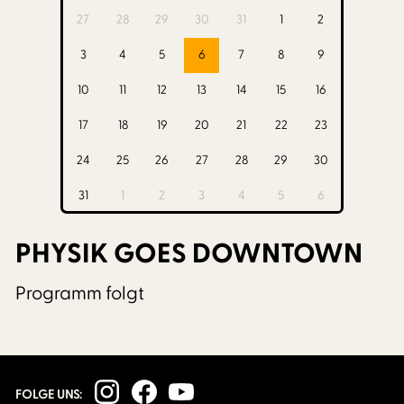
27
28
29
30
31
1
2
3
4
5
6
7
8
9
10
11
12
13
14
15
16
17
18
19
20
21
22
23
24
25
26
27
28
29
30
31
1
2
3
4
5
6
PHYSIK GOES DOWNTOWN
Programm folgt
FOLGE UNS: