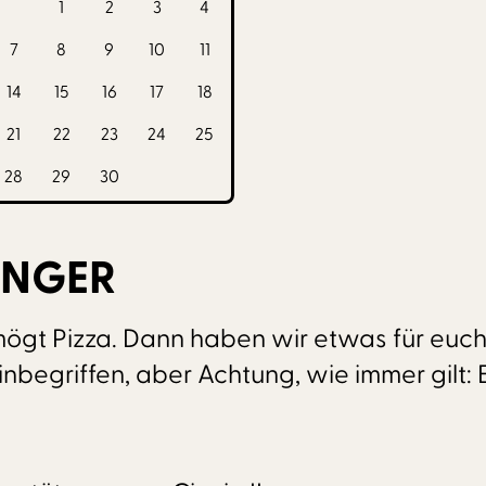
1
2
3
4
7
8
9
10
11
14
15
16
17
18
21
22
23
24
25
28
29
30
INGER
 mögt Pizza. Dann haben wir etwas für euc
za inbegriffen, aber Achtung, wie immer gilt