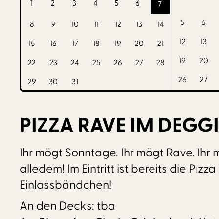
1
2
3
4
5
6
7
5
6
8
9
10
11
12
13
14
12
13
15
16
17
18
19
20
21
19
20
22
23
24
25
26
27
28
26
27
29
30
31
PIZZA RAVE IM DEGG
Ihr mögt Sonntage. Ihr mögt Rave. Ihr
alledem! Im Eintritt ist bereits die Piz
Einlassbändchen!
An den Decks: tba