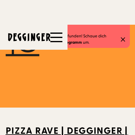
15.1.2023
-
15.1.2023
Dieses Event hat schon stattgefunden! Schaue dich
gerne in unserem
aktuellen Programm
um.
PIZZA RAVE | DEGGINGER |