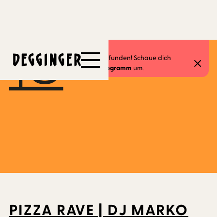
3.12.2023
Dieses Event hat schon stattgefunden! Schaue dich
gerne in unserem
aktuellen Programm
um.
PIZZA RAVE | DJ MARKO