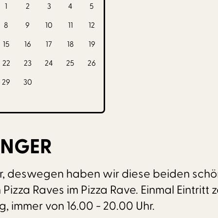
1
2
3
4
5
8
9
10
11
12
15
16
17
18
19
22
23
24
25
26
29
30
INGER
n wir, deswegen haben wir diese beiden sch
izza Raves im Pizza Rave. Einmal Eintritt z
 immer von 16.00 - 20.00 Uhr.