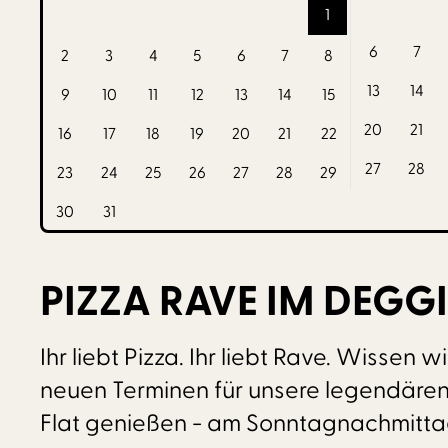
1
6
7
2
3
4
5
6
7
8
13
14
9
10
11
12
13
14
15
20
21
16
17
18
19
20
21
22
27
28
23
24
25
26
27
28
29
30
31
PIZZA RAVE IM DEGG
Ihr liebt Pizza. Ihr liebt Rave. Wisse
neuen Terminen für unsere legendären P
Flat genießen - am Sonntagnachmittag,