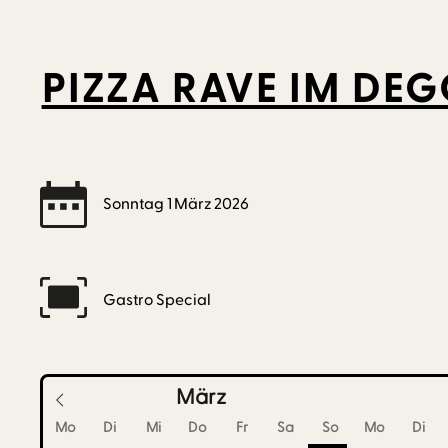
PIZZA RAVE IM DE
Sonntag
1
März
2026
Gastro Special
Мärz
Mo
Di
Mi
Do
Fr
Sa
So
Mo
Di