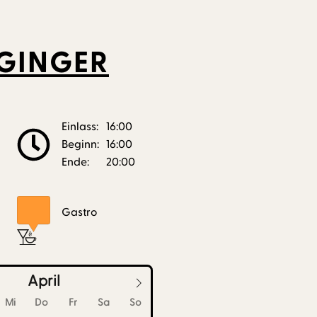
GGINGER
Einlass:
16:00
Beginn:
16:00
Ende:
20:00
Gastro
April
Mi
Do
Fr
Sa
So