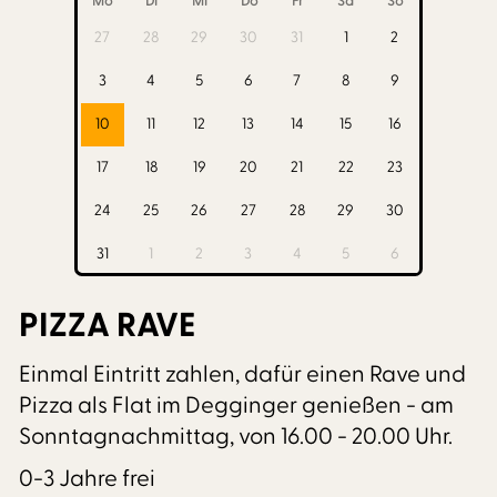
Mo
Di
Mi
Do
Fr
Sa
So
27
28
29
30
31
1
2
3
4
5
6
7
8
9
10
11
12
13
14
15
16
17
18
19
20
21
22
23
24
25
26
27
28
29
30
31
1
2
3
4
5
6
PIZZA RAVE
Einmal Eintritt zahlen, dafür einen Rave und
Pizza als Flat im Degginger genießen - am
Sonntagnachmittag, von 16.00 - 20.00 Uhr.
0-3 Jahre frei