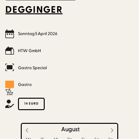
DEGGINGER
Sonntag
5
April
2026
HTW GmbH
Gastro Special
Gastro
14 EURO
August