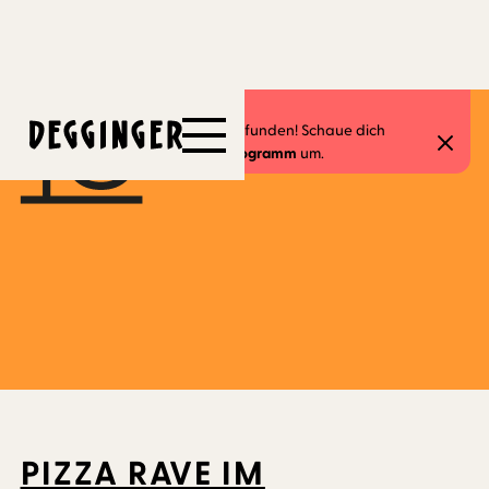
5.4.2026
Dieses Event hat schon stattgefunden! Schaue dich
gerne in unserem
aktuellen Programm
um.
PIZZA RAVE IM