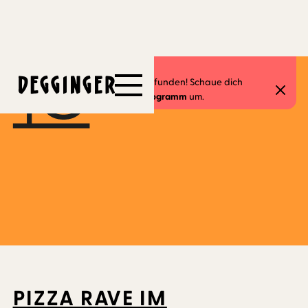
3.5.2026
Dieses Event hat schon stattgefunden! Schaue dich
gerne in unserem
aktuellen Programm
um.
PIZZA RAVE IM