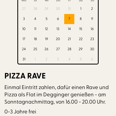
Mo
Di
Mi
Do
Fr
Sa
So
27
28
29
30
31
1
2
3
4
5
6
7
8
9
10
11
12
13
14
15
16
17
18
19
20
21
22
23
24
25
26
27
28
29
30
31
1
2
3
4
5
6
PIZZA RAVE
Einmal Eintritt zahlen, dafür einen Rave und
Pizza als Flat im Degginger genießen - am
Sonntagnachmittag, von 16.00 - 20.00 Uhr.
0-3 Jahre frei