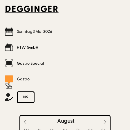
DEGGINGER
Sonntag
3
Mai
2026
HTW GmbH
Gastro Special
Gastro
14€
August